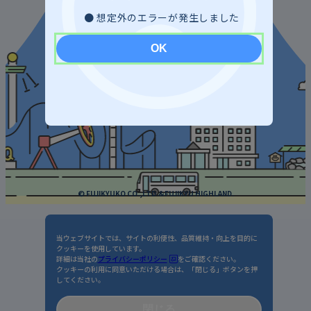
利用規約 / プライバシーポリシー
想定外のエラーが発生しました
標識 / 約款
お問い合わせ
OK
© FUJIKYUKO CO.,LTD.&FUJIKYU HIGHLAND.
当ウェブサイトでは、サイトの利便性、品質維持・向上を目的に
クッキーを使用しています。
詳細は当社の
プライバシーポリシー
をご確認ください。
クッキーの利用に同意いただける場合は、「閉じる」ボタンを押
してください。
閉じる